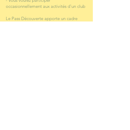
- Vous voulez participer
occasionnellement aux activités d'un club
Le Pass Découverte apporte un cadre
assurantiel aux pratiquants et aux
structures organisatrices, dès lors qu’elles
organisent des manifestations régulières
accueillant du grand public
Ces Pass Découverte sont délivrés
uniquement par les clubs ou comités dès
lors que vous vous inscrivez à une
manifestation.
Vous pouvez aussi solliciter un club si vous
souhaitez participer à ses activités
pendant une période limitée. Le club
pourra dès lors vous proposer un pass à la
durée adéquate.
ACCUEIL